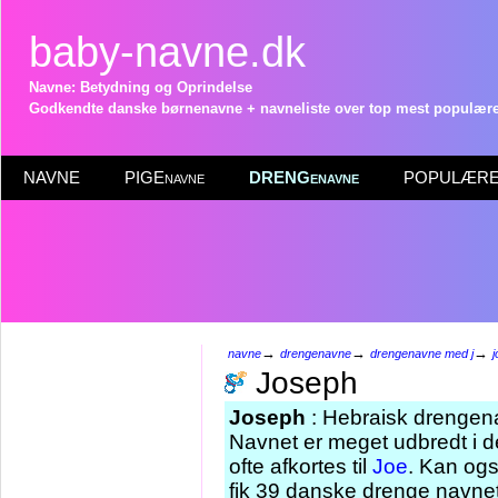
baby-navne.dk
Navne: Betydning og Oprindelse
Godkendte danske børnenavne + navneliste over top mest populære 
NAVNE
PIGEnavne
DRENGenavne
POPULÆRE 
→
→
→
navne
drengenavne
drengenavne med j
Joseph
Joseph
: Hebraisk drengena
Navnet er meget udbredt i d
ofte afkortes til
Joe
. Kan og
fik 39 danske drenge navnet