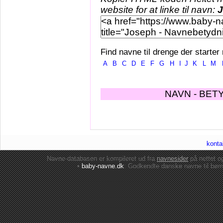
website for at linke til navn:
Find navne til drenge der starter
A
B
C
D
E
F
G
H
I
J
K
L
M
NAVN - BET
konta
Navne-databasen er kompileret ud fra
navnesider
på nettet 
•
baby-navne.dk
: Godkendte danske
navne til bør