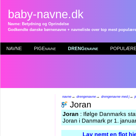
baby-navne.dk
Navne: Betydning og Oprindelse
Godkendte danske børnenavne + navneliste over top mest populære 
NAVNE
PIGEnavne
DRENGenavne
POPULÆRE 
→
→
→
navne
drengenavne
drengenavne med j
j
Joran
Joran
: Ifølge Danmarks sta
Joran i Danmark pr 1. janua
Lav nemt en flot h