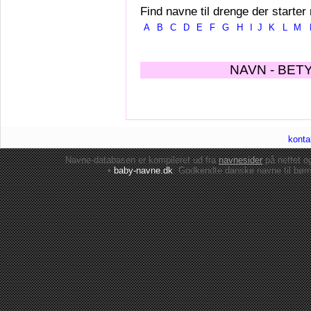
Find navne til drenge der starter
A
B
C
D
E
F
G
H
I
J
K
L
M
NAVN - BET
konta
Navne-databasen er kompileret ud fra
navnesider
på nettet 
•
baby-navne.dk
: Godkendte danske
navne til bør