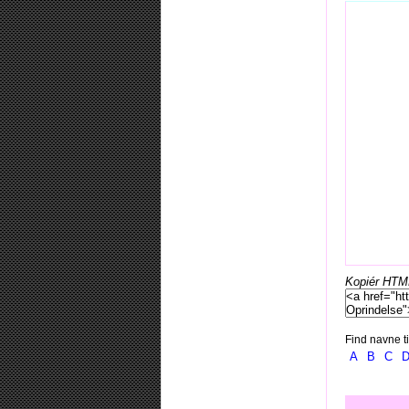
Kopiér HTML-
Find navne ti
A
B
C