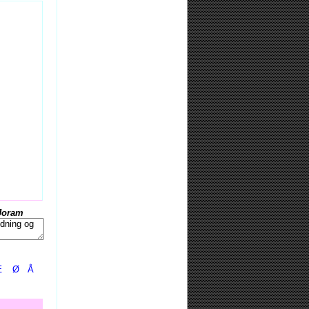
Joram
Æ
Ø
Å