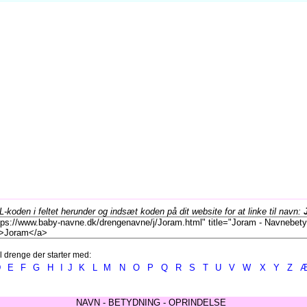
koden i feltet herunder og indsæt koden på dit website for at linke til navn:
l drenge der starter med:
D
E
F
G
H
I
J
K
L
M
N
O
P
Q
R
S
T
U
V
W
X
Y
Z
NAVN - BETYDNING - OPRINDELSE