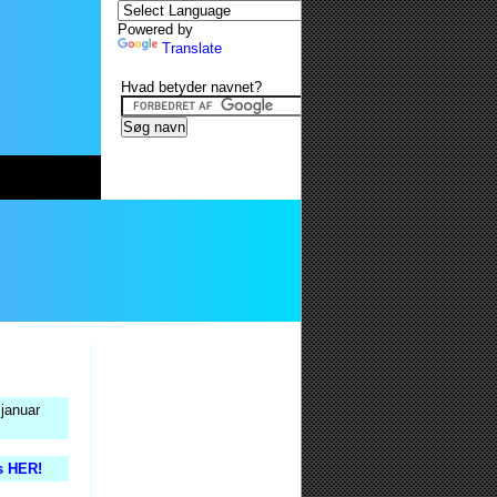
Powered by
Translate
Hvad betyder navnet?
 januar
is HER!