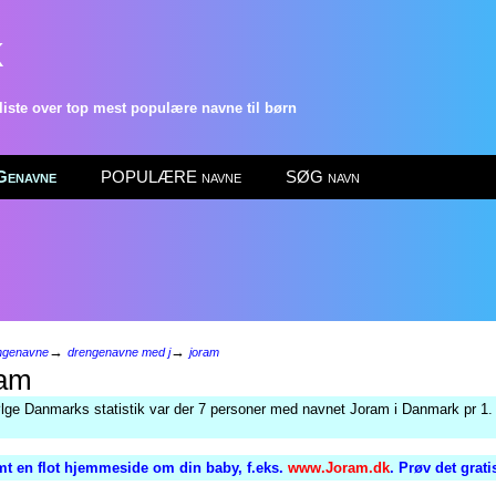
k
ste over top mest populære navne til børn
enavne
POPULÆRE navne
SØG navn
→
→
ngenavne
drengenavne med j
joram
am
ølge Danmarks statistik var der 7 personer med navnet Joram i Danmark pr 1.
t en flot hjemmeside om din baby, f.eks.
www.Joram.dk
. Prøv det grat