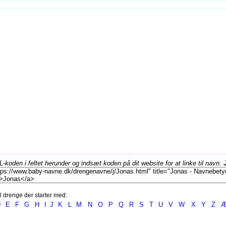
koden i feltet herunder og indsæt koden på dit website for at linke til navn:
l drenge der starter med:
D
E
F
G
H
I
J
K
L
M
N
O
P
Q
R
S
T
U
V
W
X
Y
Z