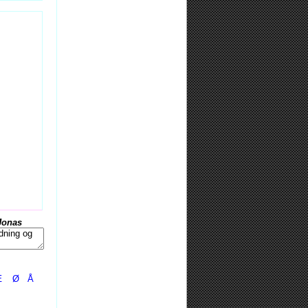
Jonas
Æ
Ø
Å