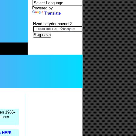
Powered by
Translate
Hvad betyder navnet?
den 1985-
rsoner
is HER!