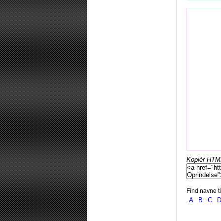
Kopiér HTML-
Find navne ti
A
B
C