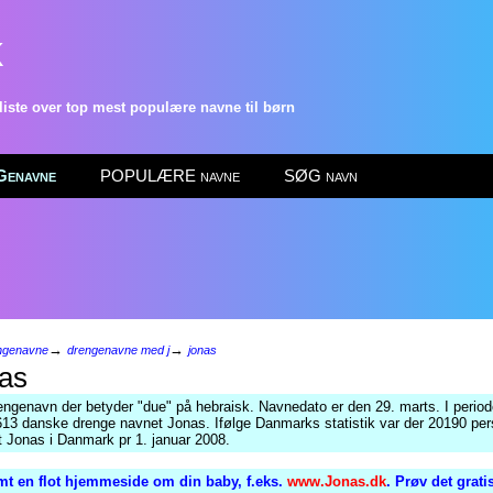
k
ste over top mest populære navne til børn
enavne
POPULÆRE navne
SØG navn
→
→
ngenavne
drengenavne med j
jonas
as
engenavn der betyder "due" på hebraisk. Navnedato er den 29. marts. I perio
613 danske drenge navnet Jonas. Ifølge Danmarks statistik var der 20190 pe
 Jonas i Danmark pr 1. januar 2008.
mt en flot hjemmeside om din baby, f.eks.
www.Jonas.dk
. Prøv det grat