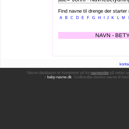
Find navne til drenge der starter
A
B
C
D
E
F
G
H
I
J
K
L
M
NAVN - BET
konta
Navne-databasen er kompileret ud fra
navnesider
på nettet 
•
baby-navne.dk
: Godkendte danske
navne til bør