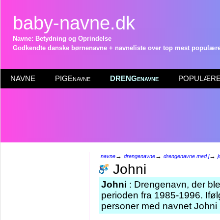
baby-navne.dk
Navne: Betydning og Oprindelse
Godkendte danske børnenavne + navneliste over top mest populære 
NAVNE
PIGEnavne
DRENGenavne
POPULÆRE 
→
→
→
navne
drengenavne
drengenavne med j
j
Johni
Johni
: Drengenavn, der blev
perioden fra 1985-1996. Iføl
personer med navnet Johni 