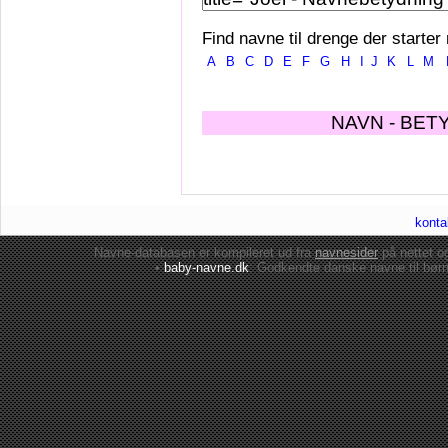
Find navne til drenge der starter
A
B
C
D
E
F
G
H
I
J
K
L
M
NAVN - BET
konta
Navne-databasen er kompileret ud fra
navnesider
på nettet 
•
baby-navne.dk
: Godkendte danske
navne til bør