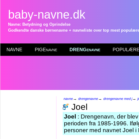
baby-navne.dk
Navne: Betydning og Oprindelse
Godkendte danske børnenavne + navneliste over top mest populære 
NAVNE
PIGEnavne
DRENGenavne
POPULÆRE 
→
→
→
navne
drengenavne
drengenavne med j
j
Joel
Joel
: Drengenavn, der blev 
perioden fra 1985-1996. Iføl
personer med navnet Joel i 