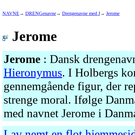
NAVNE
→
DRENGenavne
→
Drengenavne med J
→
Jerome
Jerome
Jerome
: Dansk drengenavn
Hieronymus
. I Holbergs k
gennemgående figur, der r
strenge moral. Ifølge Danma
med navnet Jerome i Danmar
Lav nemt en flot hjemmesid