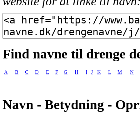
website for at linke til navn
Find navne til drenge d
A
B
C
D
E
F
G
H
I
J
K
L
M
N
Navn - Betydning - Opr