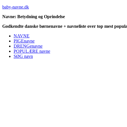
baby-navne.dk
Navne: Betydning og Oprindelse
Godkendte danske børnenavne + navneliste over top mest populæ
NAVNE
PIGEnavne
DRENGenavne
POPULÆRE navne
SØG navn