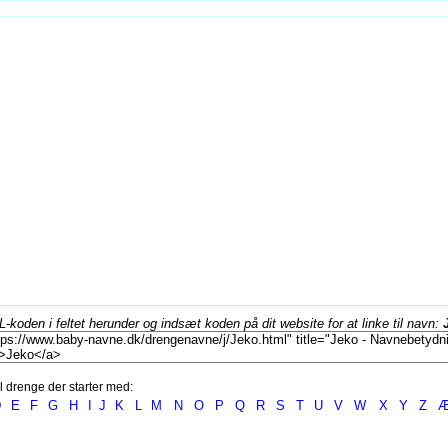
koden i feltet herunder og indsæt koden på dit website for at linke til navn:
l drenge der starter med:
D
E
F
G
H
I
J
K
L
M
N
O
P
Q
R
S
T
U
V
W
X
Y
Z