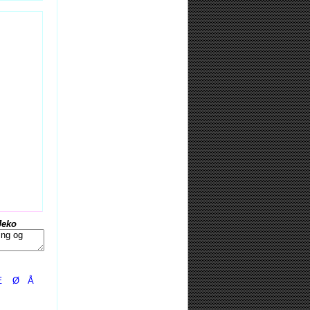
Jeko
Æ
Ø
Å