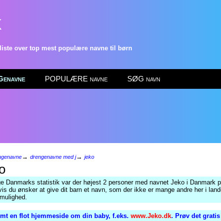
k
ste over top mest populære navne til børn
enavne
POPULÆRE navne
SØG navn
→
→
ngenavne
drengenavne med j
jeko
o
ge Danmarks statistik var der højest 2 personer med navnet Jeko i Danmark pr
is du ønsker at give dit barn et navn, som der ikke er mange andre her i lande
 mulighed.
mt en flot hjemmeside om din baby, f.eks.
www.Jeko.dk
. Prøv det grati