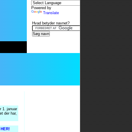
Powered by
Translate
Hvad betyder navnet?
 1. januar
t der har,
s HER!