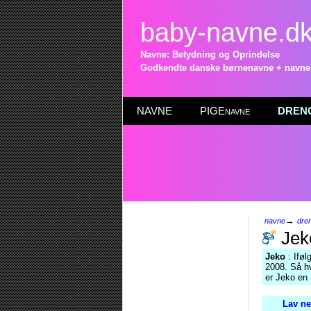
baby-navne.d
Navne: Betydning og Oprindelse
Godkendte danske børnenavne + navneli
NAVNE
PIGEnavne
DRENG
→
navne
dre
Jek
Jeko
: Iføl
2008. Så hv
er Jeko en
Lav ne