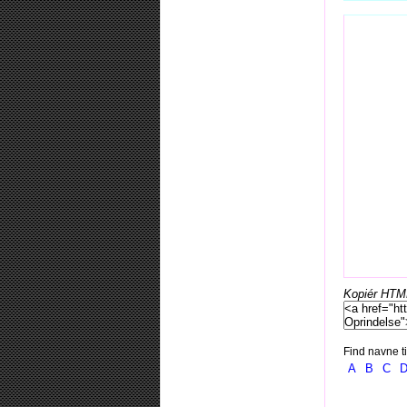
Kopiér HTML-
Find navne ti
A
B
C