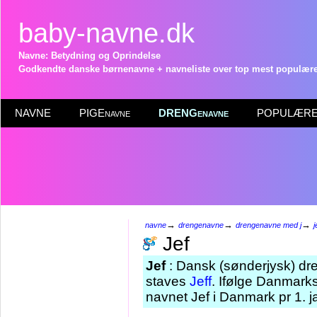
baby-navne.dk
Navne: Betydning og Oprindelse
Godkendte danske børnenavne + navneliste over top mest populære 
NAVNE
PIGEnavne
DRENGenavne
POPULÆRE 
→
→
→
navne
drengenavne
drengenavne med j
j
Jef
Jef
: Dansk (sønderjysk) dr
staves
Jeff
. Ifølge Danmarks
navnet Jef i Danmark pr 1. 