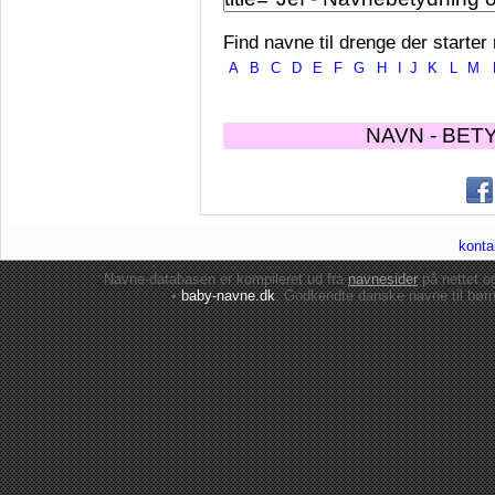
Find navne til drenge der starter
A
B
C
D
E
F
G
H
I
J
K
L
M
NAVN - BET
konta
Navne-databasen er kompileret ud fra
navnesider
på nettet 
•
baby-navne.dk
: Godkendte danske
navne til bør