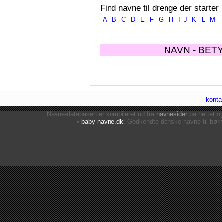
Find navne til drenge der starter
A
B
C
D
E
F
G
H
I
J
K
L
M
NAVN - BET
konta
Navne-databasen er kompileret ud fra
navnesider
på nettet 
•
baby-navne.dk
: Godkendte danske
navne til bør