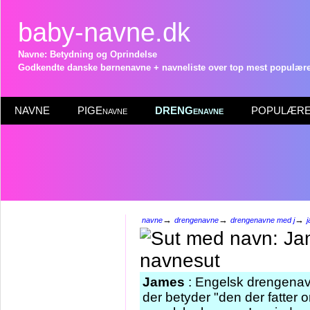
baby-navne.dk
Navne: Betydning og Oprindelse
Godkendte danske børnenavne + navneliste over top mest populære 
NAVNE
PIGEnavne
DRENGenavne
POPULÆRE 
→
→
→
navne
drengenavne
drengenavne med j
James
: Engelsk drengenavn
der betyder "den der fatter