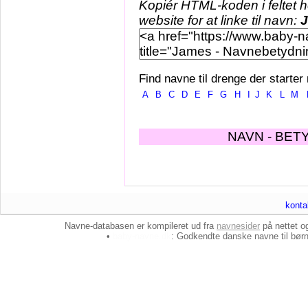
Kopiér HTML-koden i feltet 
website for at linke til navn:
Find navne til drenge der starter
A
B
C
D
E
F
G
H
I
J
K
L
M
NAVN - BET
konta
Navne-databasen er kompileret ud fra
navnesider
på nettet 
•
baby-navne.dk
: Godkendte danske
navne til bør