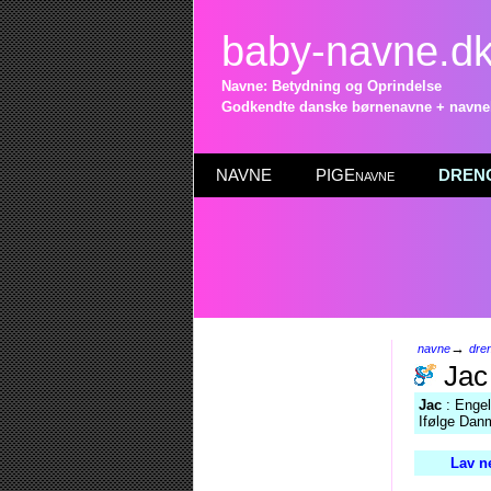
baby-navne.d
Navne: Betydning og Oprindelse
Godkendte danske børnenavne + navneli
NAVNE
PIGEnavne
DRENG
→
navne
dre
Jac
Jac
: Engel
Ifølge Danm
Lav n