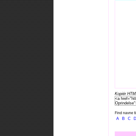
Kopiér HTML-
Find navne ti
A
B
C