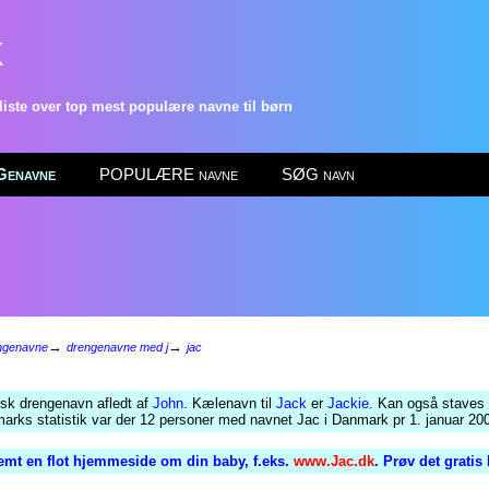
k
ste over top mest populære navne til børn
enavne
POPULÆRE navne
SØG navn
→
→
ngenavne
drengenavne med j
jac
sk drengenavn afledt af
John
. Kælenavn til
Jack
er
Jackie
. Kan også staves
arks statistik var der 12 personer med navnet Jac i Danmark pr 1. januar 20
emt en flot hjemmeside om din baby, f.eks.
www.Jac.dk
. Prøv det gratis