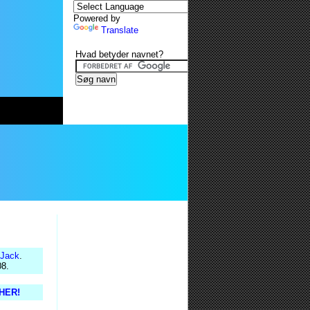
Powered by
Translate
Hvad betyder navnet?
Jack
.
08.
 HER!