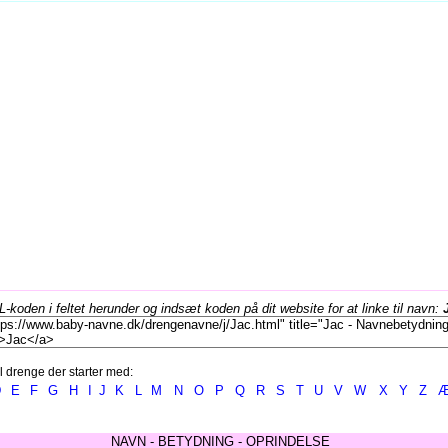
koden i feltet herunder og indsæt koden på dit website for at linke til navn:
l drenge der starter med:
D
E
F
G
H
I
J
K
L
M
N
O
P
Q
R
S
T
U
V
W
X
Y
Z
NAVN - BETYDNING - OPRINDELSE