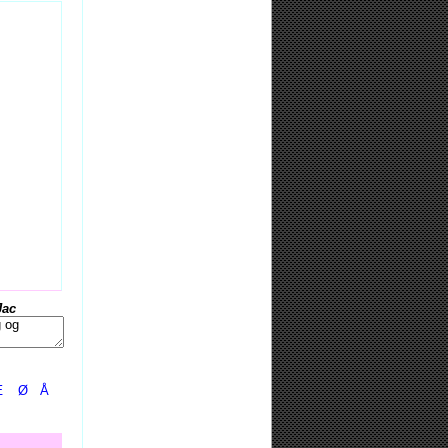
Jac
Æ
Ø
Å