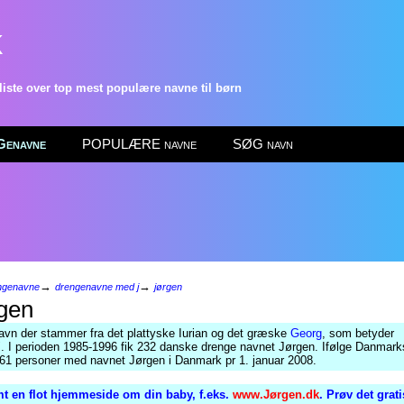
k
ste over top mest populære navne til børn
enavne
POPULÆRE navne
SØG navn
→
→
ngenavne
drengenavne med j
jørgen
gen
avn der stammer fra det plattyske Iurian og det græske
Georg
, som betyder
". I perioden 1985-1996 fik 232 danske drenge navnet Jørgen. Ifølge Danmarks
461 personer med navnet Jørgen i Danmark pr 1. januar 2008.
t en flot hjemmeside om din baby, f.eks.
www.Jørgen.dk
. Prøv det grat