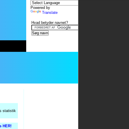
Powered by
Translate
Hvad betyder navnet?
 statistik
is HER!