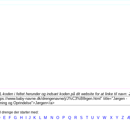
koden i feltet herunder og indsæt koden på dit website for at linke til navn:
l drenge der starter med:
D
E
F
G
H
I
J
K
L
M
N
O
P
Q
R
S
T
U
V
W
X
Y
Z