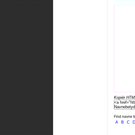
Kopiér HTML-
Find navne ti
A
B
C