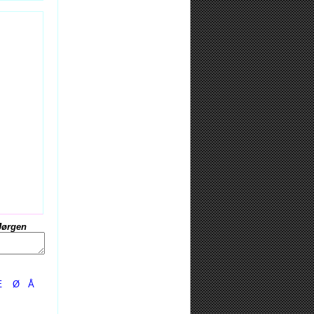
Jørgen
Æ
Ø
Å