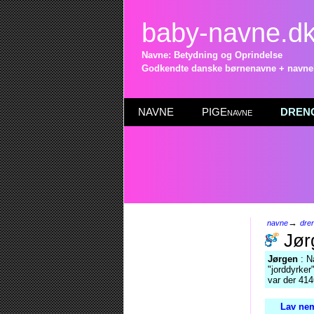
baby-navne.d
Navne: Betydning og Oprindelse
Godkendte danske børnenavne + navneli
NAVNE
PIGEnavne
DRENG
→
navne
dre
Jør
Jørgen
: N
"jorddyrker
var der 41
Lav nem