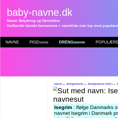
baby-navne.dk
Navne: Betydning og Oprindelse
Godkendte danske børnenavne + navneliste over top mest populære 
NAVNE
PIGEnavne
DRENGenavne
POPULÆRE 
→
→
→
navne
drengenavne
drengenavne med i
i
Isegrim
: Ifølge Danmarks st
navnet Isegrim i Danmark pr