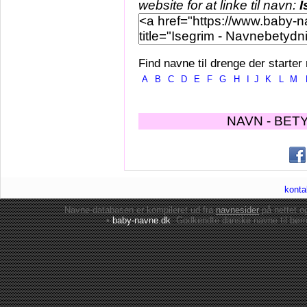
website for at linke til navn:
I
Find navne til drenge der starter
A
B
C
D
E
F
G
H
I
J
K
L
M
NAVN - BET
konta
Navne-databasen er kompileret ud fra
navnesider
på nettet 
•
baby-navne.dk
: Godkendte danske
navne til bør