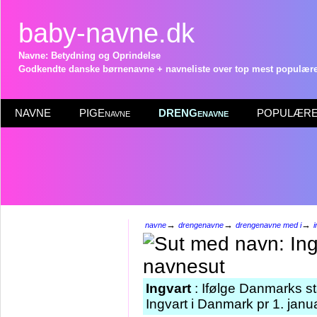
baby-navne.dk
Navne: Betydning og Oprindelse
Godkendte danske børnenavne + navneliste over top mest populære 
NAVNE
PIGEnavne
DRENGenavne
POPULÆRE 
→
→
→
navne
drengenavne
drengenavne med i
i
Ingvart
: Ifølge Danmarks st
Ingvart i Danmark pr 1. janu