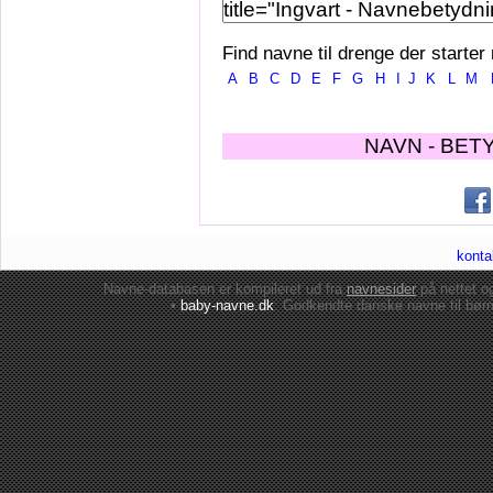
Find navne til drenge der starter
A
B
C
D
E
F
G
H
I
J
K
L
M
NAVN - BET
konta
Navne-databasen er kompileret ud fra
navnesider
på nettet 
•
baby-navne.dk
: Godkendte danske
navne til bør