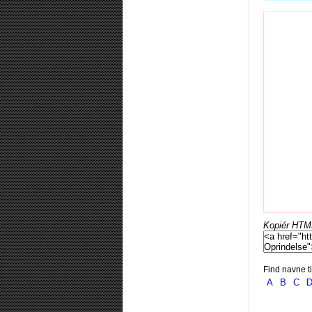
Kopiér HTML-
Find navne ti
A
B
C