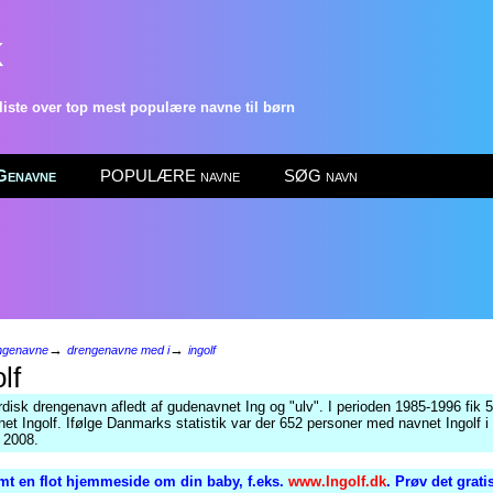
k
ste over top mest populære navne til børn
enavne
POPULÆRE navne
SØG navn
→
→
ngenavne
drengenavne med i
ingolf
lf
disk drengenavn afledt af gudenavnet Ing og "ulv". I perioden 1985-1996 fik 
et Ingolf. Ifølge Danmarks statistik var der 652 personer med navnet Ingolf 
r 2008.
mt en flot hjemmeside om din baby, f.eks.
www.Ingolf.dk
. Prøv det grati