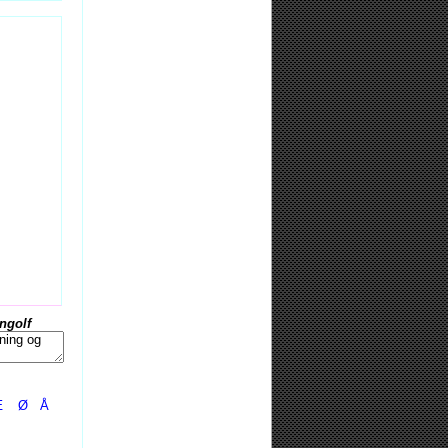
Ingolf
Æ
Ø
Å