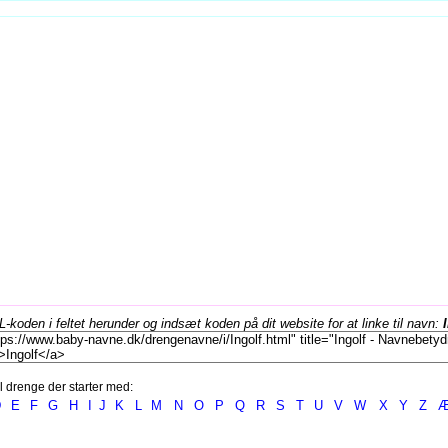
koden i feltet herunder og indsæt koden på dit website for at linke til navn:
l drenge der starter med:
D
E
F
G
H
I
J
K
L
M
N
O
P
Q
R
S
T
U
V
W
X
Y
Z