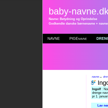
baby-navne.d
Navne: Betydning og Oprindelse
Godkendte danske børnenavne + navneli
NAVNE
PIGEnavne
DRENG
→
navne
dre
Ingo
Ingolf
: Nor
drenge navn
pr 1. janua
Lav ne