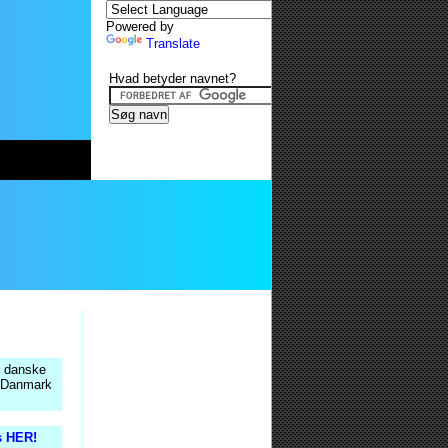
Powered by
Translate
Hvad betyder navnet?
5 danske
i Danmark
s HER!