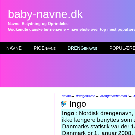
baby-navne.dk
Navne: Betydning og Oprindelse
Godkendte danske børnenavne + navneliste over top mest populære 
NAVNE
PIGEnavne
DRENGenavne
POPULÆRE 
→
→
→
navne
drengenavne
drengenavne med i
i
Ingo
Ingo
: Nordisk drengenavn, s
ikke længere benyttes som 
Danmarks statistik var der 
Danmark pr 1. januar 2008.