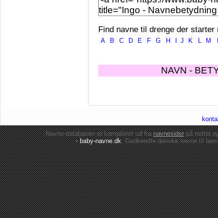
Find navne til drenge der starter
A
B
C
D
E
F
G
H
I
J
K
L
M
NAVN - BET
konta
Navne-databasen er kompileret ud fra
navnesider
på nettet 
•
baby-navne.dk
: Godkendte danske
navne til bør