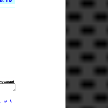
atis HER!
Ingemund
Æ
Ø
Å