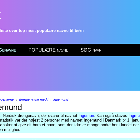
k
ste over top mest populære navne til børn
enavne
POPULÆRE navne
SØG navn
→
→
ngenavne
drengenavne med i
ingemund
emund
: Nordisk drengenavn, der svarer til navnet
Ingeman
. Kan også staves
Ingmu
tatistik var der højest 2 personer med navnet Ingemund i Danmark pr 1. janu
ønsker at give dit barn et navn, som der ikke er mange andre her i landet der 
n mulighed.