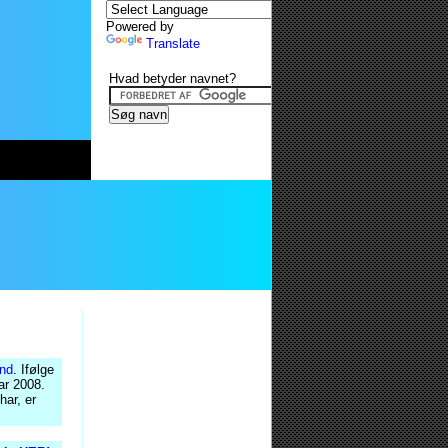
Powered by
Translate
Hvad betyder navnet?
nd
. Ifølge
ar 2008.
har, er