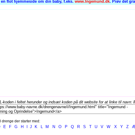
 en flot hjemmeside om din baby, f.eks.
www.Ingemund.dk
. Prøv det gr
koden i feltet herunder og indsæt koden på dit website for at linke til navn:
l drenge der starter med:
D
E
F
G
H
I
J
K
L
M
N
O
P
Q
R
S
T
U
V
W
X
Y
Z