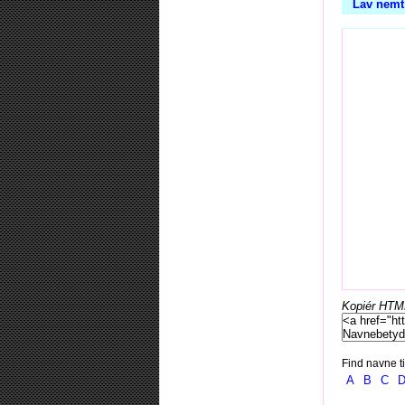
Lav nemt
Kopiér HTML-
Find navne ti
A
B
C