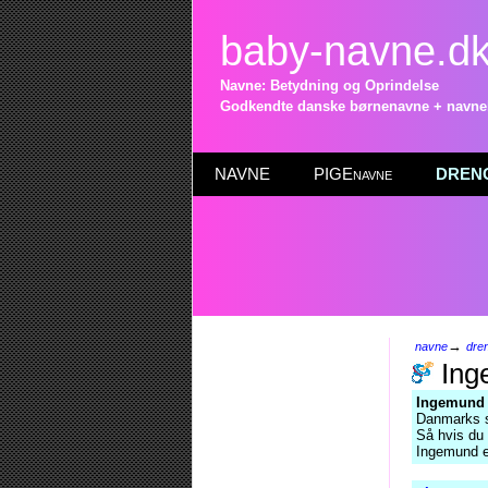
baby-navne.d
Navne: Betydning og Oprindelse
Godkendte danske børnenavne + navneli
NAVNE
PIGEnavne
DRENG
→
navne
dre
Ing
Ingemund
Danmarks s
Så hvis du 
Ingemund e