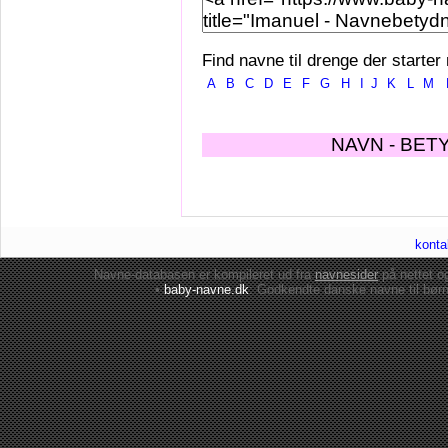
Find navne til drenge der starter
A
B
C
D
E
F
G
H
I
J
K
L
M
NAVN - BET
konta
Navne-databasen er kompileret ud fra
navnesider
på nettet 
•
baby-navne.dk
: Godkendte danske
navne til bør