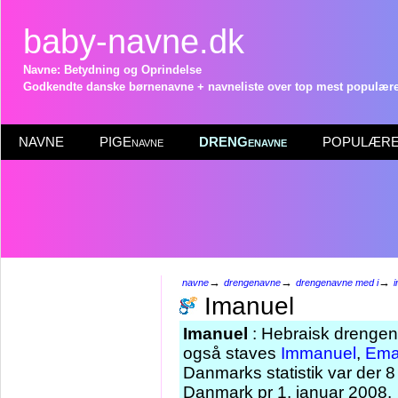
baby-navne.dk
Navne: Betydning og Oprindelse
Godkendte danske børnenavne + navneliste over top mest populære 
NAVNE
PIGEnavne
DRENGenavne
POPULÆRE 
→
→
→
navne
drengenavne
drengenavne med i
Imanuel
Imanuel
: Hebraisk drengen
også staves
Immanuel
,
Ema
Danmarks statistik var der 
Danmark pr 1. januar 2008.