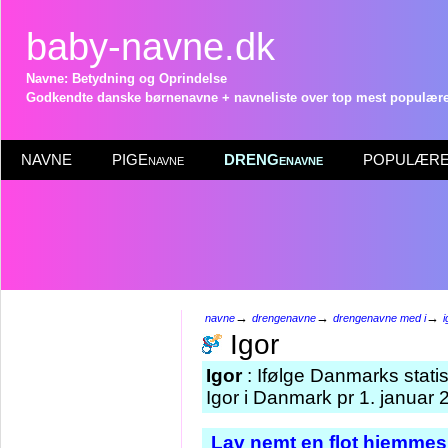
baby-navne.dk
Navne: Betydning og Oprindelse
Godkendte danske børnenavne + navneliste over top mest populære 
NAVNE
PIGEnavne
DRENGenavne
POPULÆRE 
→
→
→
navne
drengenavne
drengenavne med i
i
Igor
Igor
: Ifølge Danmarks stati
Igor i Danmark pr 1. januar 
Lav nemt en flot hjemmesi