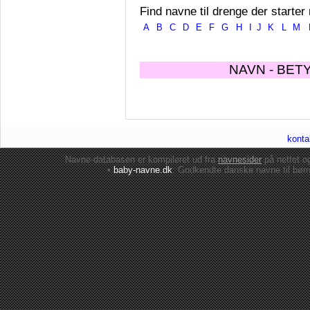
Find navne til drenge der starter
A
B
C
D
E
F
G
H
I
J
K
L
M
NAVN - BET
konta
Navne-databasen er kompileret ud fra
navnesider
på nettet 
•
baby-navne.dk
: Godkendte danske
navne til bør