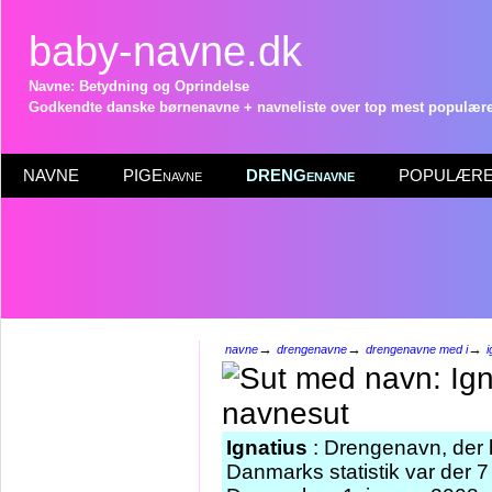
baby-navne.dk
Navne: Betydning og Oprindelse
Godkendte danske børnenavne + navneliste over top mest populære 
NAVNE
PIGEnavne
DRENGenavne
POPULÆRE 
→
→
→
navne
drengenavne
drengenavne med i
i
Ignatius
: Drengenavn, der be
Danmarks statistik var der 