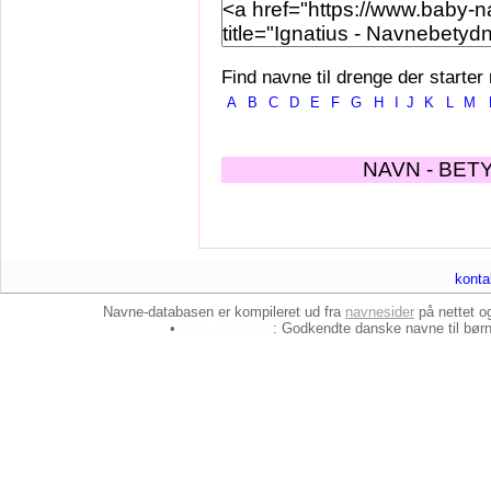
Find navne til drenge der starter
A
B
C
D
E
F
G
H
I
J
K
L
M
NAVN - BET
konta
Navne-databasen er kompileret ud fra
navnesider
på nettet 
•
baby-navne.dk
: Godkendte danske
navne til bør