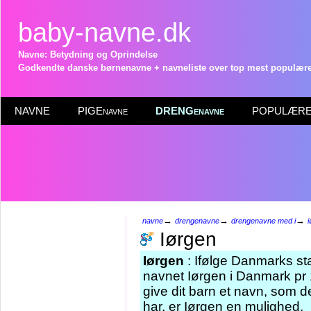
baby-navne.dk
Navne: Betydning og Oprindelse
Godkendte danske børnenavne + navneliste over top mest populære 
NAVNE
PIGEnavne
DRENGenavne
POPULÆRE 
→
→
→
navne
drengenavne
drengenavne med i
Iørgen
Iørgen
: Ifølge Danmarks sta
navnet Iørgen i Danmark pr 
give dit barn et navn, som d
har, er Iørgen en mulighed.