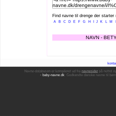
Find navne til drenge der starter
A
B
C
D
E
F
G
H
I
J
K
L
M
NAVN - BET
konta
Navne-databasen er kompileret ud fra
navnesider
på nettet 
•
baby-navne.dk
: Godkendte danske
navne til bør