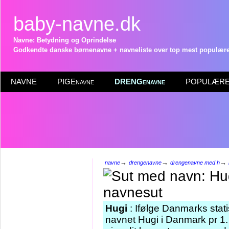
baby-navne.dk
Navne: Betydning og Oprindelse
Godkendte danske børnenavne + navneliste over top mest populære 
NAVNE
PIGEnavne
DRENGenavne
POPULÆRE 
→
→
→
navne
drengenavne
drengenavne med h
Hugi
: Ifølge Danmarks stati
navnet Hugi i Danmark pr 1.