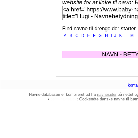
website for at linke til navn:
H
Find navne til drenge der starter
A
B
C
D
E
F
G
H
I
J
K
L
M
NAVN - BET
konta
Navne-databasen er kompileret ud fra
navnesider
på nettet 
•
baby-navne.dk
: Godkendte danske
navne til bør