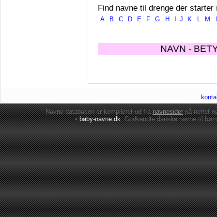
Find navne til drenge der starter
A
B
C
D
E
F
G
H
I
J
K
L
M
NAVN - BET
konta
Navne-databasen er kompileret ud fra
navnesider
på nettet 
•
baby-navne.dk
: Godkendte danske
navne til bør