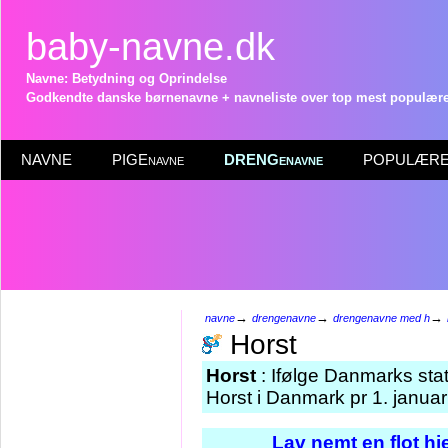
baby-navne.dk
Navne: Betydning og Oprindelse
Godkendte danske børnenavne + navneliste over top mest populære 
NAVNE
PIGEnavne
DRENGenavne
POPULÆRE 
→
→
→
navne
drengenavne
drengenavne med h
Horst
Horst
: Ifølge Danmarks sta
Horst i Danmark pr 1. janua
Lav nemt en flot h