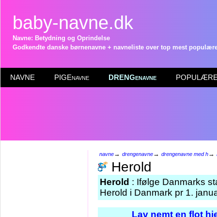
baby-navne.dk
Navne: Betydning og Oprindelse
Godkendte danske børnenavne + navneliste over top mest populære 
NAVNE
PIGEnavne
DRENGenavne
POPULÆRE 
→
→
→
navne
drengenavne
drengenavne med h
Herold
Herold
: Ifølge Danmarks st
Herold i Danmark pr 1. janu
Lav nemt en flot h