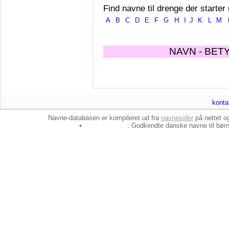
Find navne til drenge der starter
A
B
C
D
E
F
G
H
I
J
K
L
M
NAVN - BET
konta
Navne-databasen er kompileret ud fra
navnesider
på nettet 
•
baby-navne.dk
: Godkendte danske
navne til bør