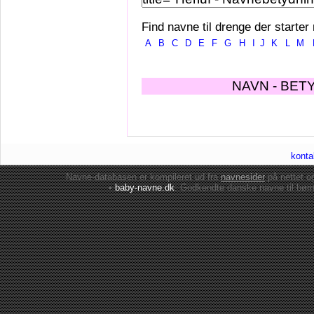
Find navne til drenge der starter
A
B
C
D
E
F
G
H
I
J
K
L
M
NAVN - BET
konta
Navne-databasen er kompileret ud fra
navnesider
på nettet 
•
baby-navne.dk
: Godkendte danske
navne til bør