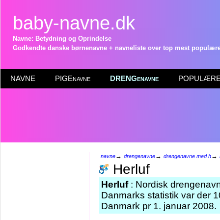
baby-navne.dk
Navne: Betydning og Oprindelse
Godkendte danske børnenavne + navneliste over top mest populære 
NAVNE
PIGEnavne
DRENGenavne
POPULÆRE 
→
→
→
navne
drengenavne
drengenavne med h
Herluf
Herluf
: Nordisk drengenavn,
Danmarks statistik var der 
Danmark pr 1. januar 2008.