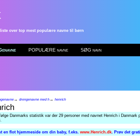
k
ste over top mest populære navne til børn
enavne
POPULÆRE navne
SØG navn
→
→
ngenavne
drengenavne med h
henrich
rich
følge Danmarks statistik var der 29 personer med navnet Henrich i Danmark p
.
t en flot hjemmeside om din baby, f.eks.
www.Henrich.dk
. Prøv det grat