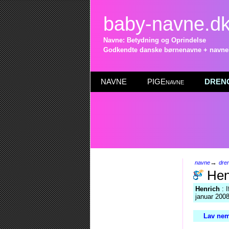
baby-navne.d
Navne: Betydning og Oprindelse
Godkendte danske børnenavne + navneli
NAVNE
PIGEnavne
DRENG
→
navne
dre
Hen
Henrich
: I
januar 2008
Lav nem