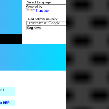
Powered by
Translate
Hvad betyder navnet?
r 1.
is HER!