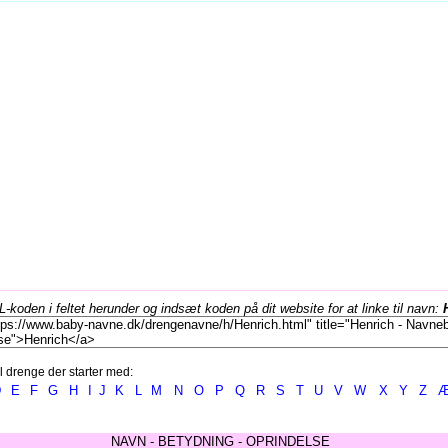
koden i feltet herunder og indsæt koden på dit website for at linke til navn:
l drenge der starter med:
D
E
F
G
H
I
J
K
L
M
N
O
P
Q
R
S
T
U
V
W
X
Y
Z
NAVN - BETYDNING - OPRINDELSE