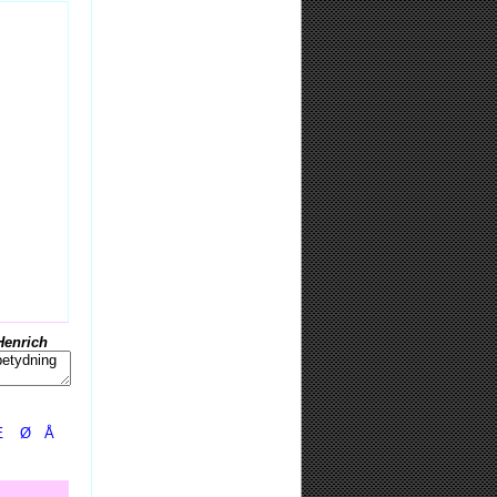
Henrich
Æ
Ø
Å