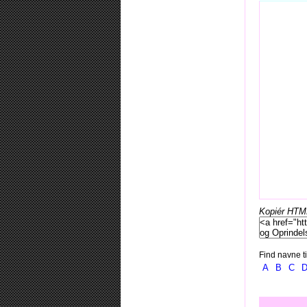
Kopiér HTML-
Find navne ti
A
B
C