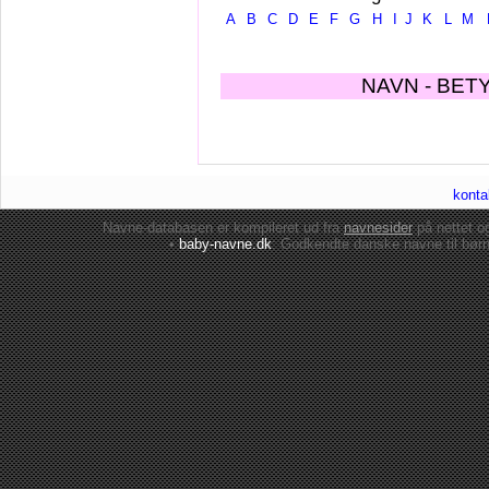
A
B
C
D
E
F
G
H
I
J
K
L
M
NAVN - BET
konta
Navne-databasen er kompileret ud fra
navnesider
på nettet 
•
baby-navne.dk
: Godkendte danske
navne til bør