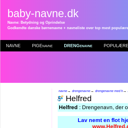
baby-navne.dk
Navne: Betydning og Oprindelse
Godkendte danske børnenavne + navneliste over top mest populære 
NAVNE
PIGEnavne
DRENGenavne
POPULÆRE 
→
→
→
navne
drengenavne
drengenavne med h
Helfred
Helfred
: Drengenavn, der 
Lav nemt en flot h
www.Helfred.