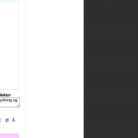
Hektor
Æ
Ø
Å