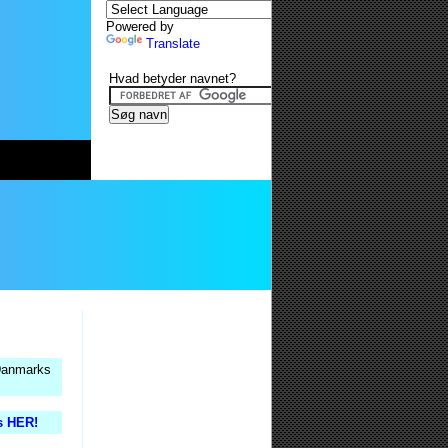
Powered by
Translate
Hvad betyder navnet?
 Danmarks
is HER!