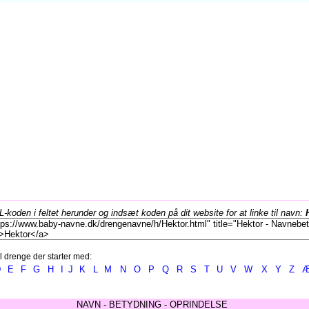
koden i feltet herunder og indsæt koden på dit website for at linke til navn:
l drenge der starter med:
D
E
F
G
H
I
J
K
L
M
N
O
P
Q
R
S
T
U
V
W
X
Y
Z
NAVN - BETYDNING - OPRINDELSE