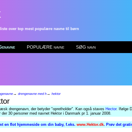
k
ste over top mest populære navne til børn
enavne
POPULÆRE navne
SØG navn
→
→
ngenavne
drengenavne med h
hektor
tor
æsk drengenavn, der betyder "opretholder". Kan også staves
Hector
. Ifølge
ar der 30 personer med navnet Hektor i Danmark pr 1. januar 2008.
t en flot hjemmeside om din baby, f.eks.
www.Hektor.dk
. Prøv det grat