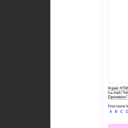
Kopiér HTML-
Find navne ti
A
B
C