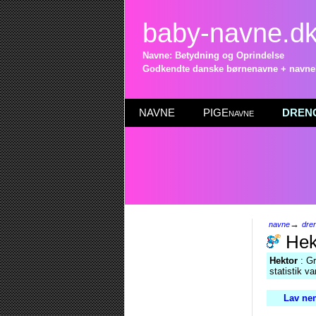
baby-navne.d
Navne: Betydning og Oprindelse
Godkendte danske børnenavne + navneli
NAVNE
PIGEnavne
DRENG
→
navne
dre
Hek
Hektor
: Gr
statistik v
Lav nem