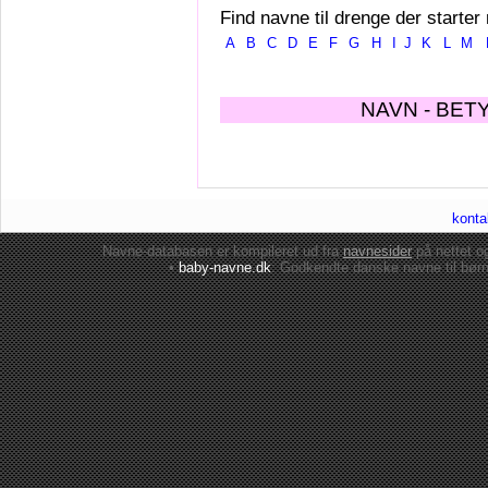
Find navne til drenge der starter
A
B
C
D
E
F
G
H
I
J
K
L
M
NAVN - BET
konta
Navne-databasen er kompileret ud fra
navnesider
på nettet 
•
baby-navne.dk
: Godkendte danske
navne til bør