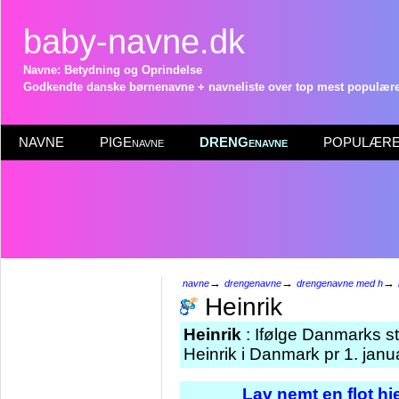
baby-navne.dk
Navne: Betydning og Oprindelse
Godkendte danske børnenavne + navneliste over top mest populære 
NAVNE
PIGEnavne
DRENGenavne
POPULÆRE 
→
→
→
navne
drengenavne
drengenavne med h
Heinrik
Heinrik
: Ifølge Danmarks st
Heinrik i Danmark pr 1. janu
Lav nemt en flot h