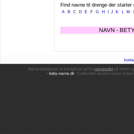
Find navne til drenge der starter
A
B
C
D
E
F
G
H
I
J
K
L
M
NAVN - BET
konta
Navne-databasen er kompileret ud fra
navnesider
på nettet 
•
baby-navne.dk
: Godkendte danske
navne til bør