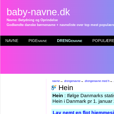
baby-navne.dk
Navne: Betydning og Oprindelse
Godkendte danske børnenavne + navneliste over top mest populære 
NAVNE
PIGEnavne
DRENGenavne
POPULÆRE 
→
→
→
navne
drengenavne
drengenavne med h
Hein
Hein
: Ifølge Danmarks stat
Hein i Danmark pr 1. januar
Lav nemt en flot hjemmesi