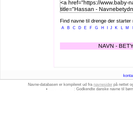
Find navne til drenge der starter
A
B
C
D
E
F
G
H
I
J
K
L
M
NAVN - BET
konta
Navne-databasen er kompileret ud fra
navnesider
på nettet 
•
baby-navne.dk
: Godkendte danske
navne til bør