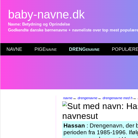
baby-navne.dk
Navne: Betydning og Oprindelse
Godkendte danske børnenavne + navneliste over top mest populære 
NAVNE
PIGEnavne
DRENGenavne
POPULÆRE 
→
→
→
navne
drengenavne
drengenavne med h
Hassan
: Drengenavn, der bl
perioden fra 1985-1996. Ifø