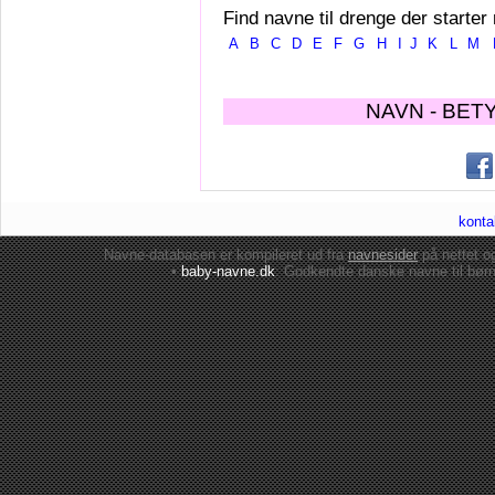
Find navne til drenge der starter
A
B
C
D
E
F
G
H
I
J
K
L
M
NAVN - BET
konta
Navne-databasen er kompileret ud fra
navnesider
på nettet 
•
baby-navne.dk
: Godkendte danske
navne til bør