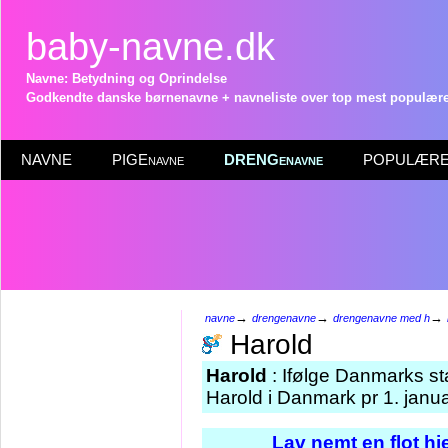
baby-navne.dk
Navne: Betydning og Oprindelse
Godkendte danske børnenavne + navneliste over top mest populære 
NAVNE
PIGEnavne
DRENGenavne
POPULÆRE 
→
→
→
navne
drengenavne
drengenavne med h
Harold
Harold
: Ifølge Danmarks st
Harold i Danmark pr 1. janu
Lav nemt en flot h