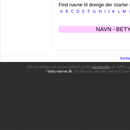
Find navne til drenge der starter
A
B
C
D
E
F
G
H
I
J
K
L
M
NAVN - BET
konta
Navne-databasen er kompileret ud fra
navnesider
på nettet 
•
baby-navne.dk
: Godkendte danske
navne til bør