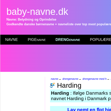
baby-navne.dk
Navne: Betydning og Oprindelse
Godkendte danske børnenavne + navneliste over top mest populære 
NAVNE
PIGEnavne
DRENGenavne
POPULÆRE 
→
→
→
navne
drengenavne
drengenavne med h
Harding
Harding
: Ifølge Danmarks s
navnet Harding i Danmark pr
Lav nemt en flot h