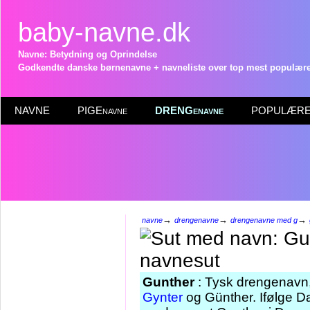
baby-navne.dk
Navne: Betydning og Oprindelse
Godkendte danske børnenavne + navneliste over top mest populære 
NAVNE
PIGEnavne
DRENGenavne
POPULÆRE 
→
→
→
navne
drengenavne
drengenavne med g
Gunther
: Tysk drengenavn, 
Gynter
og Günther. Ifølge Da