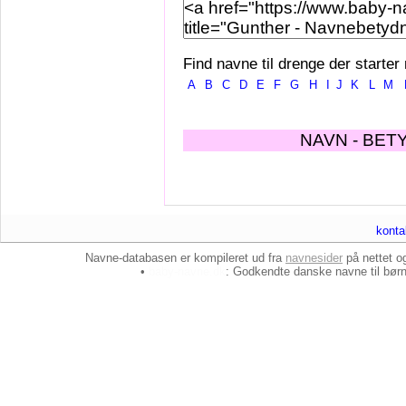
Find navne til drenge der starter
A
B
C
D
E
F
G
H
I
J
K
L
M
NAVN - BET
konta
Navne-databasen er kompileret ud fra
navnesider
på nettet 
•
baby-navne.dk
: Godkendte danske
navne til bør