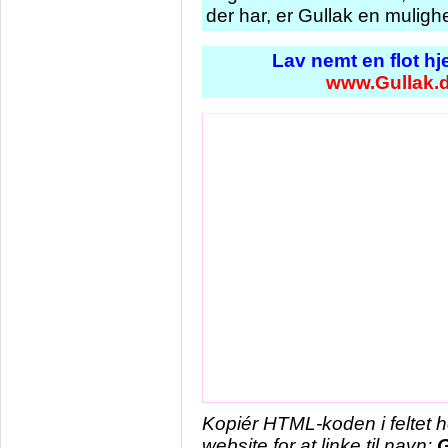
der har, er Gullak en muligh
Lav nemt en flot h
www.Gullak.
Kopiér HTML-koden i feltet 
website for at linke til navn:
G