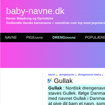
baby-navne.dk
Navne: Betydning og Oprindelse
Godkendte danske børnenavne + navneliste over top mest populære 
NAVNE
PIGEnavne
DRENGenavne
POPULÆRE 
→
→
→
navne
drengenavne
drengenavne med g
Gullak
Gullak
: Nordisk drengenavn
staves Gullek. Ifølge Danmar
med navnet Gullak i Danmark
at give dit barn et navn, so