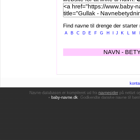
Find navne til drenge der starter
A
B
C
D
E
F
G
H
I
J
K
L
M
NAVN - BET
konta
Navne-databasen er kompileret ud fra
navnesider
på nettet 
•
baby-navne.dk
: Godkendte danske
navne til bør