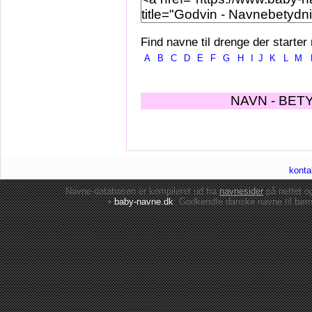
Find navne til drenge der starter
A
B
C
D
E
F
G
H
I
J
K
L
M
NAVN - BET
konta
Navne-databasen er kompileret ud fra
navnesider
på nettet 
•
baby-navne.dk
: Godkendte danske
navne til bør