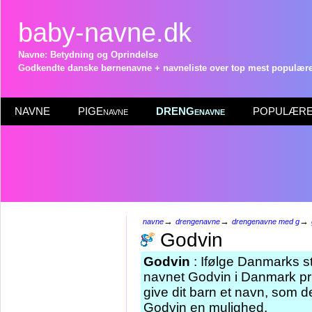
baby-navne.dk
Navne: Betydning og Oprindelse
Godkendte danske børnenavne + navneliste over top mest populære 
NAVNE
PIGEnavne
DRENGenavne
POPULÆRE 
→
→
→
navne
drengenavne
drengenavne med g
Godvin
Godvin
: Ifølge Danmarks st
navnet Godvin i Danmark pr 
give dit barn et navn, som de
Godvin en mulighed.