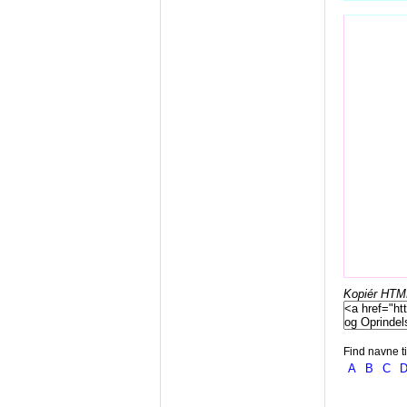
Kopiér HTML-
Find navne ti
A
B
C