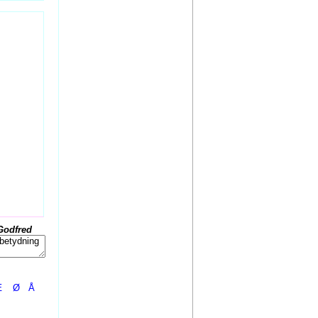
Godfred
Æ
Ø
Å