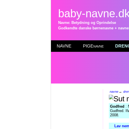
baby-navne.d
Navne: Betydning og Oprindelse
Godkendte danske børnenavne + navneli
NAVNE
PIGEnavne
DRENG
→
navne
dre
Godfred
: 
Gudfred. If
2008.
Lav nem