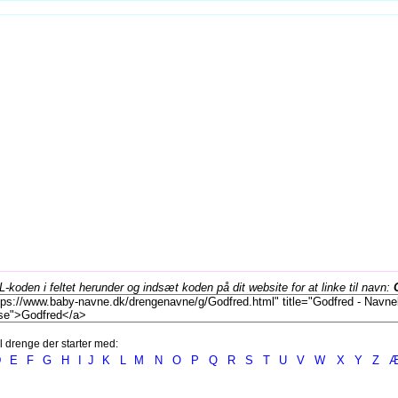
koden i feltet herunder og indsæt koden på dit website for at linke til navn:
l drenge der starter med:
D
E
F
G
H
I
J
K
L
M
N
O
P
Q
R
S
T
U
V
W
X
Y
Z