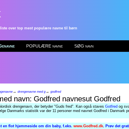
k
ste over top mest populære navne til børn
enavne
POPULÆRE navne
SØG navn
→
→
ngenavne
drengenavne med g
godfred
Godfred
Nordisk drengenavn, der betyder "Guds fred". Kan også staves
Gotfred
og svar
ølge Danmarks statistik var der 11 personer med navnet Godfred i Danmark pr
t en flot hjemmeside om din baby, f.eks.
www.Godfred.dk
. Prøv det gra