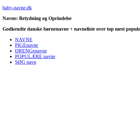
baby-navne.dk
Navne: Betydning og Oprindelse
Godkendte danske børnenavne + navneliste over top mest populæ
NAVNE
PIGEnavne
DRENGenavne
POPULÆRE navne
SØG navn