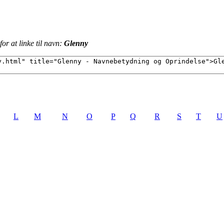
or at linke til navn:
Glenny
L
M
N
O
P
Q
R
S
T
U