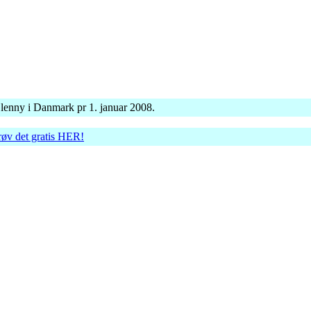
Glenny i Danmark pr 1. januar 2008.
røv det gratis HER!