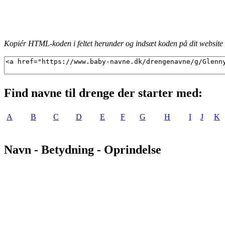
Kopiér HTML-koden i feltet herunder og indsæt koden på dit website f
Find navne til drenge der starter med:
A
B
C
D
E
F
G
H
I
J
K
Navn - Betydning - Oprindelse