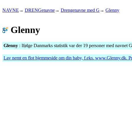
NAVNE
→
DRENGenavne
→
Drengenavne med G
→
Glenny
Glenny
Glenny
: Ifølge Danmarks statistik var der 19 personer med navnet 
Lav nemt en flot hjemmeside om din baby, f.eks.
www.Glenny.dk
. P