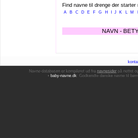
Find navne til drenge der starter
A
B
C
D
E
F
G
H
I
J
K
L
M
NAVN - BET
konta
Navne-databasen er kompileret ud fra
navnesider
på nettet 
•
baby-navne.dk
: Godkendte danske
navne til bør