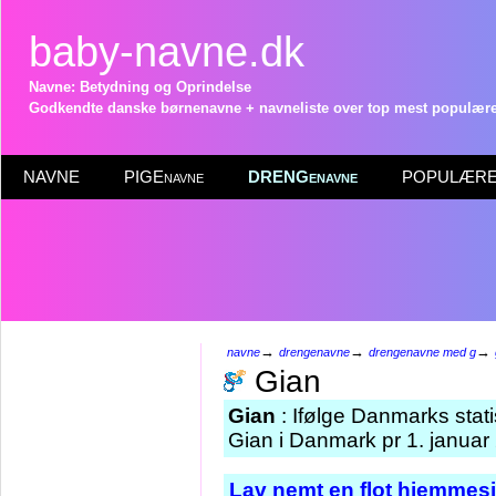
baby-navne.dk
Navne: Betydning og Oprindelse
Godkendte danske børnenavne + navneliste over top mest populære 
NAVNE
PIGEnavne
DRENGenavne
POPULÆRE 
→
→
→
navne
drengenavne
drengenavne med g
Gian
Gian
: Ifølge Danmarks stat
Gian i Danmark pr 1. januar
Lav nemt en flot hjemmesi