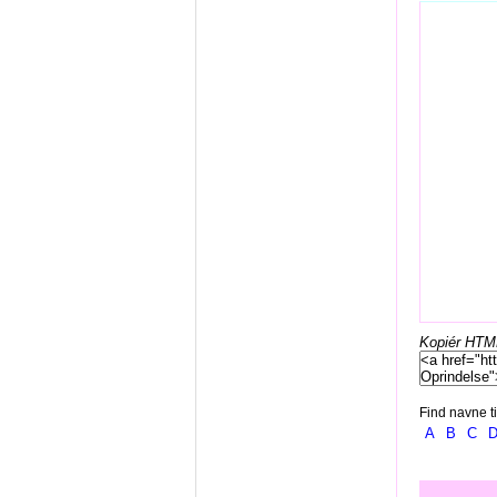
Kopiér HTML-
Find navne ti
A
B
C