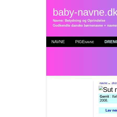
baby-navne.d
Navne: Betydning og Oprindelse
Godkendte danske børnenavne + navneli
NAVNE
PIGEnavne
DRENG
→
navne
dre
Gerrit
: Ifø
2008.
Lav ne