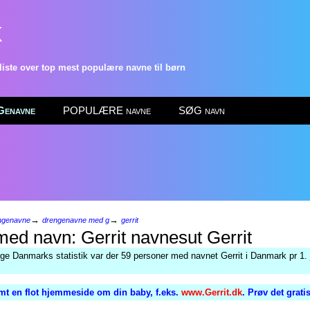
k
ste over top mest populære navne til børn
enavne
POPULÆRE navne
SØG navn
→
→
ngenavne
drengenavne med g
gerrit
Gerrit
lge Danmarks statistik var der 59 personer med navnet Gerrit i Danmark pr 1. 
mt en flot hjemmeside om din baby, f.eks.
www.Gerrit.dk
. Prøv det grati