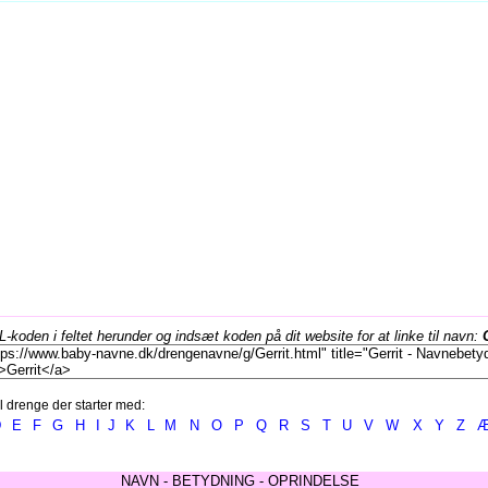
koden i feltet herunder og indsæt koden på dit website for at linke til navn:
l drenge der starter med:
D
E
F
G
H
I
J
K
L
M
N
O
P
Q
R
S
T
U
V
W
X
Y
Z
NAVN - BETYDNING - OPRINDELSE