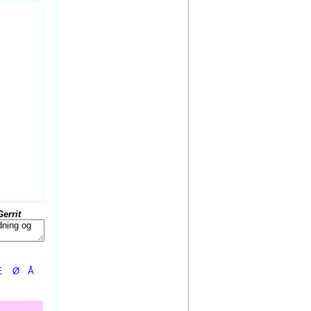
Gerrit
Æ
Ø
Å