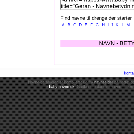
Find navne til drenge der starter
A
B
C
D
E
F
G
H
I
J
K
L
M
NAVN - BET
konta
Navne-databasen er kompileret ud fra
navnesider
på nettet 
•
baby-navne.dk
: Godkendte danske
navne til bør