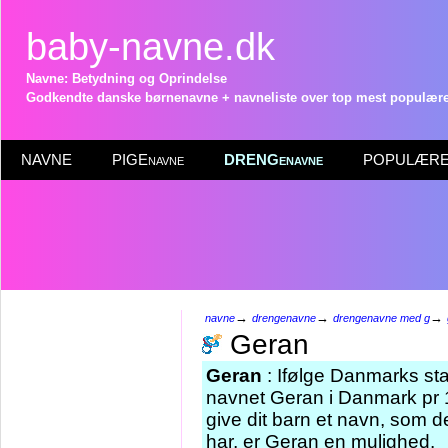
baby-navne.dk
Navne: Betydning og Oprindelse
Godkendte danske børnenavne + navneliste over top mest populære 
NAVNE
PIGEnavne
DRENGenavne
POPULÆRE 
→
→
→
navne
drengenavne
drengenavne med g
Geran
Geran
: Ifølge Danmarks sta
navnet Geran i Danmark pr 1
give dit barn et navn, som d
har, er Geran en mulighed.