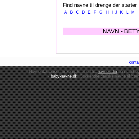
Find navne til drenge der starter
A
B
C
D
E
F
G
H
I
J
K
L
M
NAVN - BET
konta
Navne-databasen er kompileret ud fra
navnesider
på nettet 
•
baby-navne.dk
: Godkendte danske
navne til bør