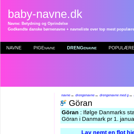
baby-navne.dk
Navne: Betydning og Oprindelse
Godkendte danske børnenavne + navneliste over top mest populære 
NAVNE
PIGEnavne
DRENGenavne
POPULÆRE 
→
→
→
navne
drengenavne
drengenavne med g
Göran
Göran
: Ifølge Danmarks sta
Göran i Danmark pr 1. janua
Lav nemt en flot h