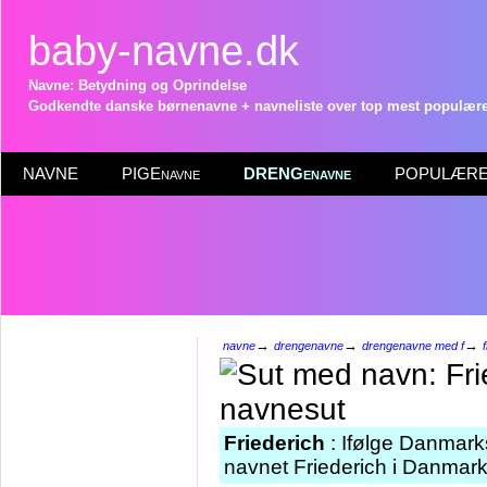
baby-navne.dk
Navne: Betydning og Oprindelse
Godkendte danske børnenavne + navneliste over top mest populære 
NAVNE
PIGEnavne
DRENGenavne
POPULÆRE 
→
→
→
navne
drengenavne
drengenavne med f
Friederich
: Ifølge Danmarks
navnet Friederich i Danmark