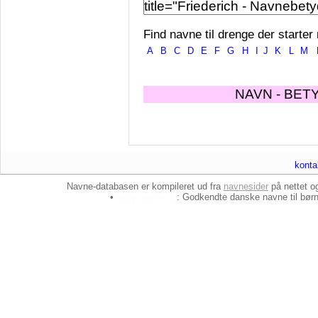
Find navne til drenge der starter
A
B
C
D
E
F
G
H
I
J
K
L
M
NAVN - BET
konta
Navne-databasen er kompileret ud fra
navnesider
på nettet 
•
baby-navne.dk
: Godkendte danske
navne til bør