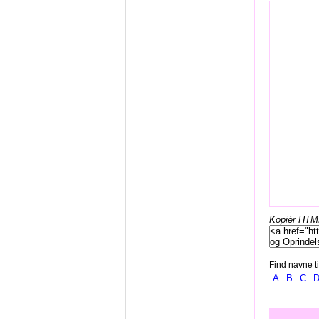
Kopiér HTML-
Find navne ti
A
B
C