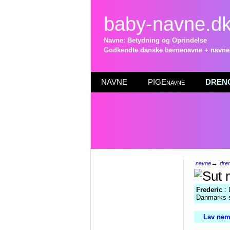
baby-navne.d
Navne: Betydning og Oprindelse
Godkendte danske børnenavne + navneli
NAVNE
PIGEnavne
DRENG
→
navne
dre
Frederic
: 
Danmarks st
Lav nem