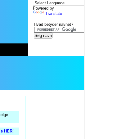
Powered by
Translate
Hvad betyder navnet?
følge
.
tis HER!