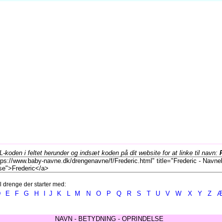
koden i feltet herunder og indsæt koden på dit website for at linke til navn:
l drenge der starter med:
D
E
F
G
H
I
J
K
L
M
N
O
P
Q
R
S
T
U
V
W
X
Y
Z
NAVN - BETYDNING - OPRINDELSE