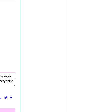
Frederic
Æ
Ø
Å