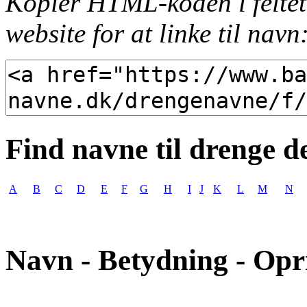
Kopiér HTML-koden i feltet
website for at linke til navn
Find navne til drenge d
A
B
C
D
E
F
G
H
I
J
K
L
M
N
Navn - Betydning - Opr