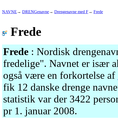
NAVNE
→
DRENGenavne
→
Drengenavne med F
→
Frede
Frede
Frede
: Nordisk drengenavn
fredelige". Navnet er især 
også være en forkortelse af
fik 12 danske drenge navne
statistik var der 3422 per
pr 1. januar 2008.