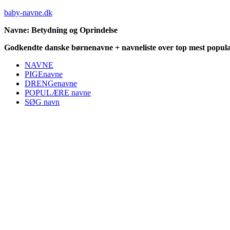
baby-navne.dk
Navne: Betydning og Oprindelse
Godkendte danske børnenavne + navneliste over top mest populæ
NAVNE
PIGEnavne
DRENGenavne
POPULÆRE navne
SØG navn