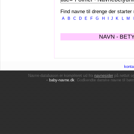
Find navne til drenge der starter
A
B
C
D
E
F
G
H
I
J
K
L
M
NAVN - BET
konta
Navne-databasen er kompileret ud fra
navnesider
på nettet 
•
baby-navne.dk
: Godkendte danske
navne til bør