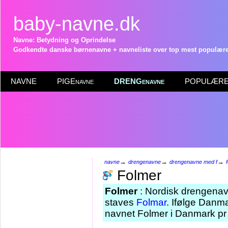
baby-navne.dk
Navne: Betydning og Oprindelse
Godkendte danske børnenavne + navneliste over top mest populære 
NAVNE
PIGEnavne
DRENGenavne
POPULÆRE 
→
→
→
navne
drengenavne
drengenavne med f
Folmer
Folmer
: Nordisk drengenav
staves
Folmar
. Ifølge Danma
navnet Folmer i Danmark pr 