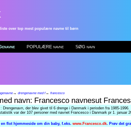
k
ste over top mest populære navne til børn
enavne
POPULÆRE navne
SØG navn
→
→
ngenavne
drengenavne med f
francesco
Frances
: Drengenavn, der blev givet til 6 drenge i Danmark i perioden fra 1985-1996. 
tatistik var der 107 personer med navnet Francesco i Danmark pr 1. januar 2
 en flot hjemmeside om din baby, f.eks.
www.Francesco.dk
. Prøv det gr