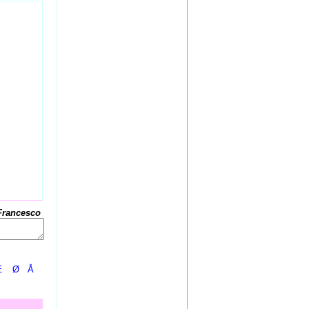
Francesco
Æ
Ø
Å