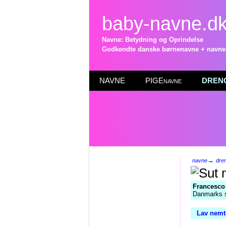
baby-navne.d
Navne: Betydning og Oprindelse
Godkendte danske børnenavne + navneli
NAVNE
PIGEnavne
DRENG
→
navne
dre
Francesco
Danmarks s
Lav nemt