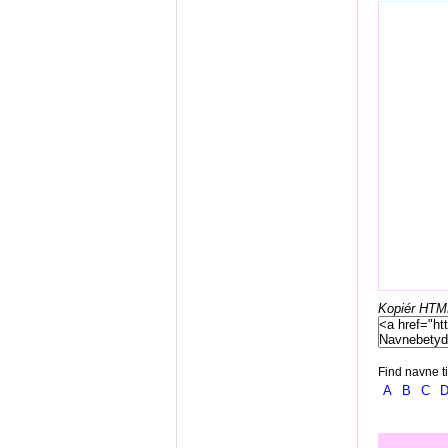
Kopiér HTML-
Find navne ti
A
B
C