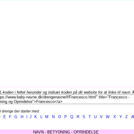
koden i feltet herunder og indsæt koden på dit website for at linke til navn:
l drenge der starter med:
D
E
F
G
H
I
J
K
L
M
N
O
P
Q
R
S
T
U
V
W
X
Y
Z
NAVN - BETYDNING - OPRINDELSE