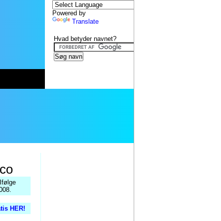
Powered by
Translate
Hvad betyder navnet?
co
Ifølge
008.
atis HER!