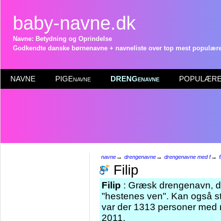
baby-navne.dk
Navne: Betydning og Oprindelse
Godkendte danske børnenavne + navneliste over top mest populære 
NAVNE
PIGEnavne
DRENGenavne
POPULÆRE 
→
→
→
navne
drengenavne
drengenavne med f
f
Filip
Filip
: Græsk drengenavn, der
"hestenes ven". Kan også 
var der 1313 personer med n
2011.