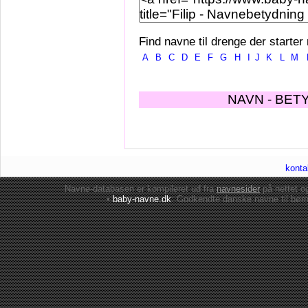
Find navne til drenge der starter
A
B
C
D
E
F
G
H
I
J
K
L
M
NAVN - BET
konta
Navne-databasen er kompileret ud fra
navnesider
på nettet 
•
baby-navne.dk
: Godkendte danske
navne til bør