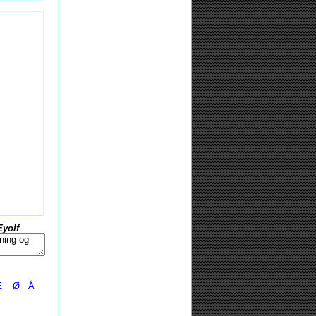
Eyolf
Æ
Ø
Å