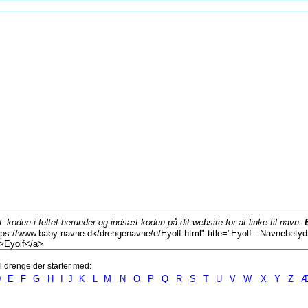
koden i feltet herunder og indsæt koden på dit website for at linke til navn:
l drenge der starter med:
D
E
F
G
H
I
J
K
L
M
N
O
P
Q
R
S
T
U
V
W
X
Y
Z