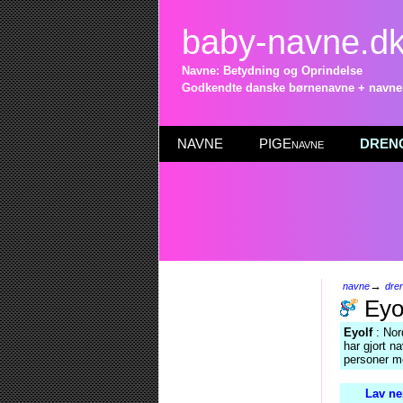
baby-navne.d
Navne: Betydning og Oprindelse
Godkendte danske børnenavne + navneli
NAVNE
PIGEnavne
DRENG
→
navne
dre
Eyo
Eyolf
: Nor
har gjort n
personer me
Lav ne