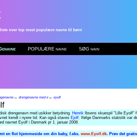
k
ste over top mest populære navne til børn
enavne
POPULÆRE navne
SØG navn
→
→
ngenavne
drengenavne med e
eyolf
lf
disk drengenavn med usikker betydning.
Henrik
Ibsens skuespil "Lille Eyolf" 
avnet kendt i nyere tid. Kan også staves
Ejolf
. Ifølge Danmarks statistik var d
d navnet Eyolf i Danmark pr 1. januar 2008.
mt en flot hjemmeside om din baby, f.eks.
www.Eyolf.dk
. Prøv det grati