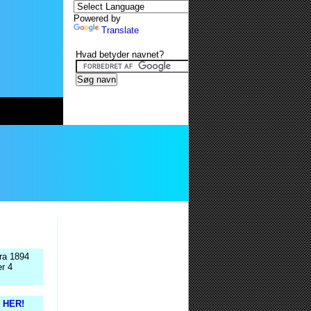
Powered by
Translate
Hvad betyder navnet?
fra 1894
er 4
s HER!