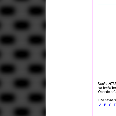
Kopiér HTML-
Find navne ti
A
B
C